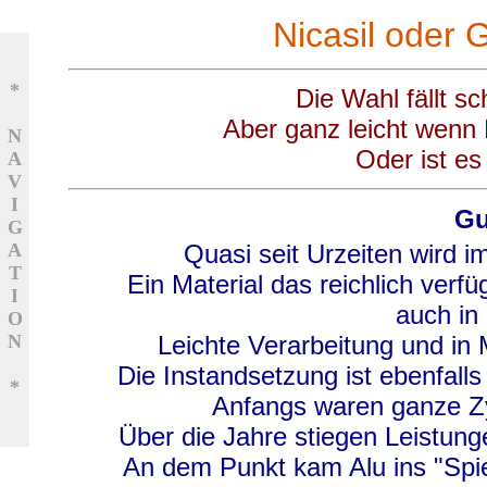
Nicasil oder
*
Die Wahl fällt s
Aber ganz leicht wenn 
N
Oder ist e
A
V
I
Gu
G
A
Quasi seit Urzeiten wird
T
Ein Material das reichlich verfüg
I
auch in
O
N
Leichte Verarbeitung und in
Die Instandsetzung ist ebenfalls
*
Anfangs waren ganze Zy
Über die Jahre stiegen Leistun
An dem Punkt kam Alu ins "Spie